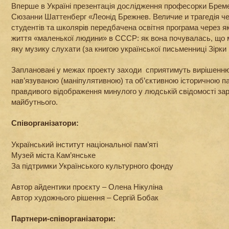
Вперше в Україні презентація дослідження професорки Бреме
Cюзанни Шаттенберг «Леонід Брежнев. Величие и трагедія ч
студентів та школярів передбачена освітня програма через я
життя «маленької людини» в СССР: як вона почувалась, що м
яку музику слухати (за книгою української письменниці Зірки
Заплановані у межах проекту заходи сприятимуть вирішенню
нав’язуваною (маніпулятивною) та об’єктивною історичною 
правдивого відображення минулого у людській свідомості за
майбутнього.
Співорганізатори:
Український інститут національної пам’яті
Музей міста Кам’янське
За підтримки Українського культурного фонду
Автор айдентики проєкту – Олена Нікуліна
Автор художнього рішення – Сергій Бобак
Партнери-співорганізатори: