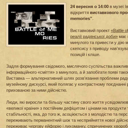
24 вересня о 14:00
в музеї І
відкриття
виставкового проє
memories”
.
Виставковий проект
«Battle 
реалії радянської доби»
має 
минулого та привести у дію 
скепсису з приводу нав’язув
позицій і кліше.
Задля формування свідомого, мислячого суспільства важлив
інформаційного «сміття» з минулого, а й запобігати появі так
Виставка — альтернативний шлях розв’язання проблеми рад
музейному дискурсі, який полягає у контрастному поєднанні
прихованою за ними дійсністю.
Люди, які виросли та більшу частину свого життя усвідомлю
«великої країни» з постійним дефіцитом і цінами на продукти 
стабільності, яка, до того ж, асоціюється з молодістю та пер
переживають перманентний шок та несприйняття нової дійснос
переживає чергову ейфорію і лихоманку, спричинених хвороб