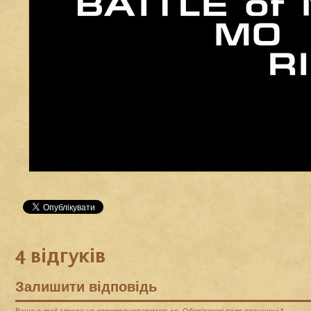
4 відгуків
Залишити відповідь
Ваша e-mail адреса не оприлюднюватиметься.
Обов’язкові поля позначені
*