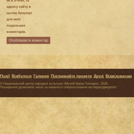
ім'я, e-mail, та
адресу сайту в
цьому браузері
для моїх
подальших
коментарів.
Події
Відбулося
Галерея
Підтримайте проекти
Друзі
Відвідувачам
© Національний центр народної культури «Музей Івана Гончара», 2026
Поширення дозволене лише за наявності гіперпосилання на першоджерело!