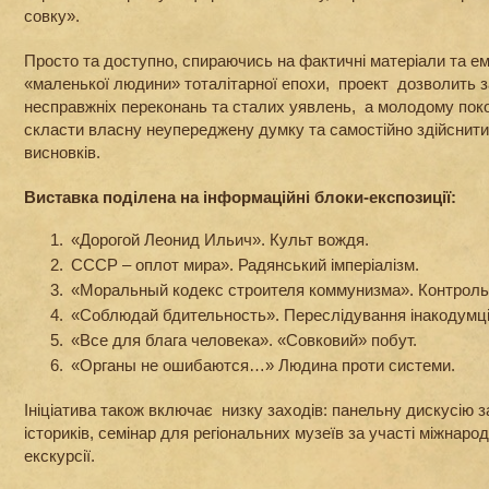
совку».
Просто та доступно, спираючись на фактичні матеріали та ем
«маленької людини» тоталітарної епохи, проект дозволить з
несправжніх переконань та сталих уявлень, а молодому по
скласти власну неупереджену думку та самостійно здійснити 
висновків.
Виставка поділена на інформаційні блоки-експозиції:
«Дорогой Леонид Ильич». Культ вождя.
СССР – оплот мира». Радянський імперіалізм.
«Моральный кодекс строителя коммунизма». Контроль 
«Соблюдай бдительность». Переслідування інакодумці
«Все для блага человека». «Совковий» побут.
«Органы не ошибаются…» Людина проти системи.
Ініціатива також включає низку заходів: панельну дискусію з
істориків, семінар для регіональних музеїв за участі міжнарод
екскурсії.