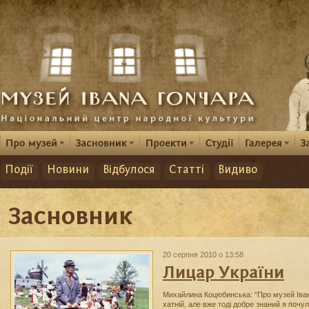
Події
Новини
Відбулося
Статті
Видиво
Засновник
20 серпня 2010 о 13:58
Лицар України
Михайлина Коцюбинська: “Про музей Іван
хатній, але вже тоді добре знаний я почу