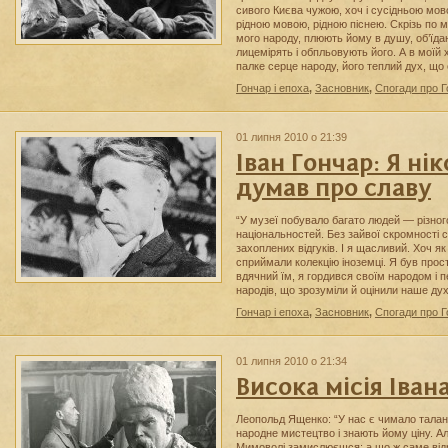
сивого Києва чужою, хоч і сусідньою мов
рідною мовою, рідною піснею. Скрізь по м
мого народу, плюють йому в душу, об’їда
лицемірять і обпльовують його. А в моїй 
палке серце народу, його теплий дух, що 
Гончар і епоха
,
Засновник
,
Спогади про 
01 липня 2010 о 21:39
Іван Гончар: Я ні
думав про славу
“У музеї побувало багато людей — різного
національностей. Без зайвої скромності с
захоплених відгуків. І я щасливий. Хоч я
сприймали колекцію іноземці. Я був прос
вдячний їм, я гордився своїм народом і 
народів, що зрозуміли й оцінили наше ду
Гончар і епоха
,
Засновник
,
Спогади про 
01 липня 2010 о 21:34
Висока місія Іван
Леопольд Ященко: “У нас є чимало талан
народне мистецтво і знають йому ціну. Ал
Мимоволі замислюєшся: а що ж саме відр