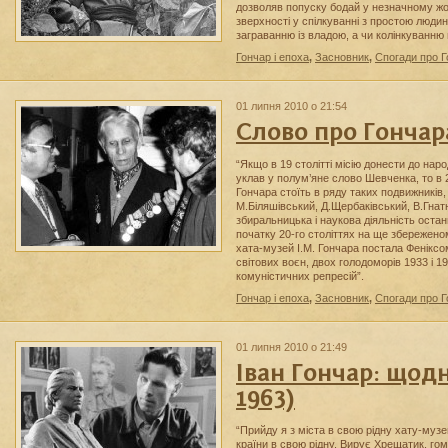
дозволяв попуску бодай у незначному жод
зверхності у спілкуванні з простою люд
заграванню із владою, а чи колінкуванн
Гончар і епоха
,
Засновник
,
Спогади про 
01 липня 2010 о 21:54
Слово про Гончар
“Якщо в 19 столітті місію донести до нар
уклав у полум’яне слово Шевченка, то в 20
Гончара стоїть в ряду таких подвижників,
М.Біляшівський, Д.Щербаківський, В.Гн
збиральницька і наукова діяльність останн
початку 20-го століттях на ще збереженом
хата-музей І.М. Гончара постала Феніксо
світових воєн, двох голодоморів 1933 і 194
комуністичних репресій”.
Гончар і епоха
,
Засновник
,
Спогади про 
01 липня 2010 о 21:49
Іван Гончар: щодн
1963)
“Прийду я з міста в свою рідну хату-музей
країни в свою рідну. Вирує Хрещатик, гом