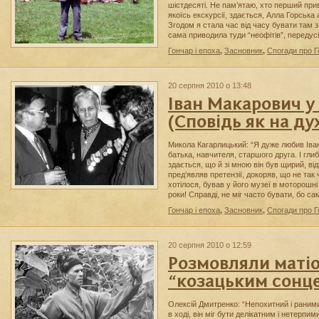
шістдесяті. Не пам’ятаю, хто перший прив
якоїсь екскурсії, здається, Алла Горська
Згодом я стала час від часу бувати там з 
сама приводила туди “неофітів”, передус
Гончар і епоха
,
Засновник
,
Спогади про 
20 серпня 2010 о 13:48
Іван Макарович у
(Сповідь як на ду
Микола Кагарлицький: “Я дуже любив Іва
батька, навчителя, старшого друга. І глиб
здається, що й зі мною він був щирий, від
пред’являв претензії, докоряв, що не так 
хотілося, бував у його музеї в моторошні 
роки! Справді, не міг часто бувати, бо с
Гончар і епоха
,
Засновник
,
Спогади про 
20 серпня 2010 о 12:59
Розмовляли матіо
“козацьким сонц
Олексій Дмитренко: “Непохитний і ранимий
в ході, він міг бути делікатним і нетерпи