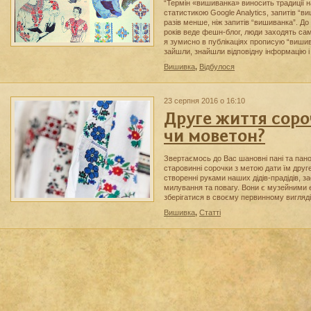
“Термін «вишиванка» виносить традиції н
статистикою Google Analytics, запитів “в
разів менше, ніж запитів “вишиванка”. До
років веде фешн-блог, люди заходять сам
я зумисно в публікаціях прописую “вишив
зайшли, знайшли відповідну інформацію і 
Вишивка
,
Відбулося
23 серпня 2016 о 16:10
Друге життя соро
чи моветон?
Звертаємось до Вас шановні пані та пан
старовинні сорочки з метою дати їм друге,
створенні руками наших дідів-прадідів, 
милування та повагу. Вони є музейними 
зберігатися в своєму первинному вигляд
Вишивка
,
Статті