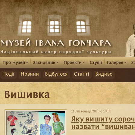
Події
Новини
Відбулося
Статті
Видиво
Вишивка
11 листопада 2016 о 10:53
Яку вишиту соро
назвати “вишива