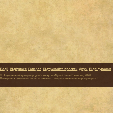
Події
Відбулося
Галерея
Підтримайте проекти
Друзі
Відвідувачам
© Національний центр народної культури «Музей Івана Гончара», 2026
Поширення дозволене лише за наявності гіперпосилання на першоджерело!