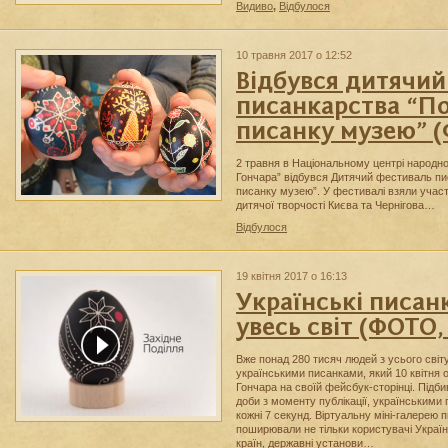
Видиво
,
Відбулося
10 травня 2017 о 12:52
Відбувся дитячий
писанкарства “П
писанку музею” 
2 травня в Національному центрі народно
Гончара” відбувся Дитячий фестиваль п
писанку музею”. У фестивалі взяли участ
дитячої творчості Києва та Чернігова…
Відбулося
19 квітня 2017 о 16:13
Українські писан
увесь світ (ФОТО,
Вже понад 280 тисяч людей з усього світ
українськими писанками, який 10 квітня 
Гончара на своїй фейсбук-сторінці. Підб
доби з моменту публікації, українським
кожні 7 секунд. Віртуальну міні-галерею 
поширювали не тільки користувачі Україн
країн, державні установи…