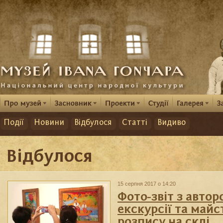
Події
Новини
Відбулося
Статті
Видиво
Відбулося
15 серпня 2017 о 14:20
Фото-звіт з авторс
екскурсії та майс
розпису на склі