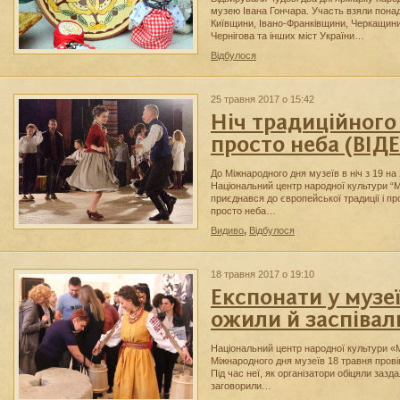
музею Івана Гончара. Участь взяли понад 
Київщини, Івано-Франківщини, Черкащини
Чернігова та інших міст України…
Відбулося
25 травня 2017 о 15:42
Ніч традиційного
просто неба (ВІД
До Міжнародного дня музеїв в ніч з 19 на
Національний центр народної культури “М
приєднався до європейської традиції і пр
просто неба…
Видиво
,
Відбулося
18 травня 2017 о 19:10
Експонати у музе
ожили й заспівал
Національний центр народної культури «
Міжнародного дня музеїв 18 травня прові
Під час неї, як організатори обіцяли зазд
заговорили…