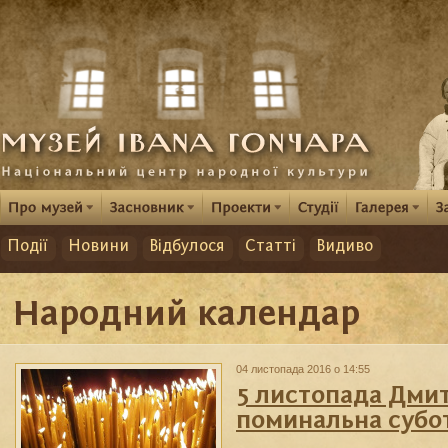
Події
Новини
Відбулося
Статті
Видиво
Народний календар
04 листопада 2016 о 14:55
5 листопада Дмит
поминальна субо