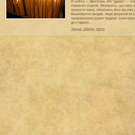
В суботу — Дмитрову, або “дідову” — сп
померлих родичів. Вважалось, що саме 
прорости зерну, оберігають його від злих 
Вшановуючи предків, люди дякували за 
продовжували родові традиції та вихову
до старших…
Звичаї, обряди, свята