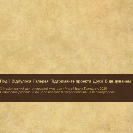
Події
Відбулося
Галерея
Підтримайте проекти
Друзі
Відвідувачам
© Національний центр народної культури «Музей Івана Гончара», 2026
Поширення дозволене лише за наявності гіперпосилання на першоджерело!