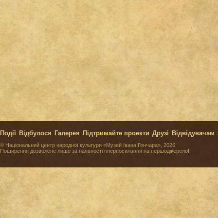
Події
Відбулося
Галерея
Підтримайте проекти
Друзі
Відвідувачам
© Національний центр народної культури «Музей Івана Гончара», 2026
Поширення дозволене лише за наявності гіперпосилання на першоджерело!