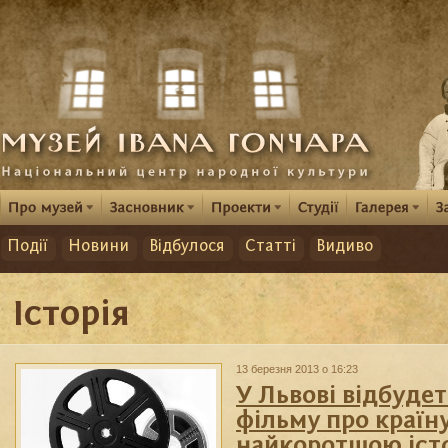
Події
Новини
Відбулося
Статті
Видиво
Історія
13 березня 2013 о 16:23
У Львові відбудет
фільму про країну
найкоротшою іст