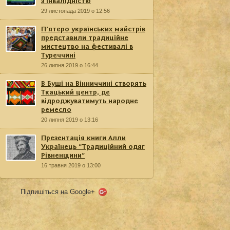
з інвалідністю
29 листопада 2019 о 12:56
П’ятеро українських майстрів
представили традиційне
мистецтво на фестивалі в
Туреччині
26 липня 2019 о 16:44
В Буші на Вінниччині створять
Ткацький центр, де
відроджуватимуть народне
ремесло
20 липня 2019 о 13:16
Презентація книги Алли
Українець “Традиційний одяг
Рівненщини”
16 травня 2019 о 13:00
Підпишіться на Google+