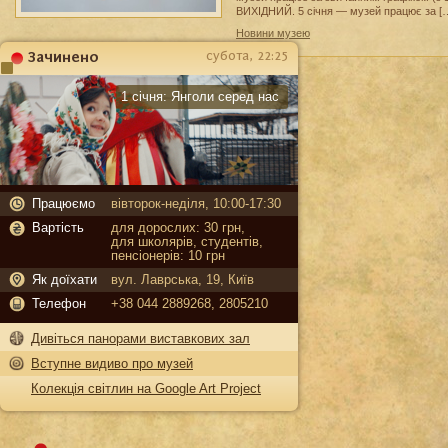
ВИХІДНИЙ. 5 січня — музей працює за [
Новини музею
Зачинено
субота, 22:25
Карантин
1 січня:
Янголи серед нас
Працюємо
вівторок-неділя, 10:00-17:30
Вартість
для дорослих: 30 грн,
для школярів, студентів,
пенсіонерів: 10 грн
Як доїхати
вул. Лаврська, 19, Київ
Телефон
+38 044 2889268, 2805210
Дивіться панорами виставкових зал
Вступне видиво про музей
Колекція світлин на Google Art Project