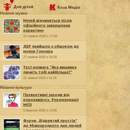
Для дітей
Коза Медіа
Новини музею
Музей відчиниться після
офіційного завершення
карантину
10 червня 2020 о 17:56
ДБР прийшло з обшуком до
музею Гончара
27 травня 2020 о 10:20
Тест-розвага “Яка вишивка
личить тобі найбільше?”
21 травня 2020 о 11:26
Новини культури
Превентивні заходи від
коронавірусу. Рекомендації
МОЗ
5 березня 2020 о 13:06
Форум „Відкритий простір”
до Міжнародного дня людей