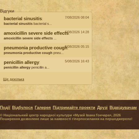
Відгуки
7/08/2026 08:04
bacterial sinusitis
:
bacterial sinusitis
bacterial s...
6/08/2026 14:28
amoxicillin severe side effects
:
amoxicillin severe side effects
...
6/08/2026 05:15
pneumonia productive cough
:
pneumonia productive cough
pneu...
5/08/2026 16:43
penicillin allergy
:
penicillin allergy
penicillin a...
Ще декілька
Події
Відбулося
Галерея
Підтримайте проекти
Друзі
Відвідувачам
© Національний центр народної культури «Музей Івана Гончара», 2026
Поширення дозволене лише за наявності гіперпосилання на першоджерело!