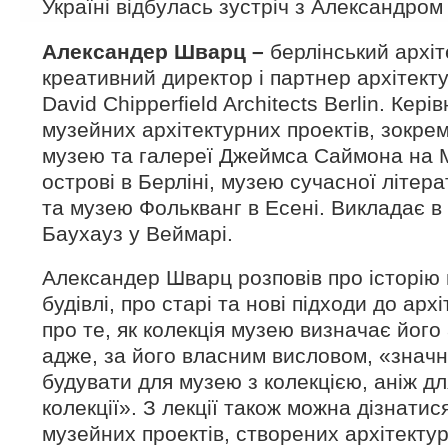
Україні відбулась зустріч з Александро
Александер
Шварц –
берлінський архіт
креативний директор і партнер архітект
David Chipperfield Architects Berlin. Кері
музейних архітектурних проектів, зокре
музею та галереї Джеймса Саймона на
острові в Берліні, музею сучасної літер
та музею Фолькванг в Есені. Викладає в 
Баухауз у Веймарі.
Александер Шварц розповів про історію
будівлі, про старі та нові підходи до арх
про те, як колекція музею визначає його 
адже, за його власним висловом, «знач
будувати для музею з колекцією, аніж д
колекції». З лекції також можна дізнатис
музейних проектів, створених архітекту