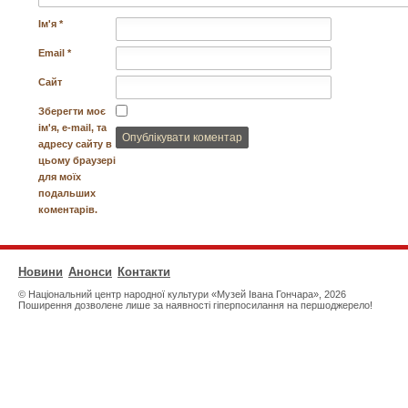
Ім'я
*
Email
*
Сайт
Зберегти моє
ім'я, e-mail, та
адресу сайту в
цьому браузері
для моїх
подальших
коментарів.
Новини
Анонси
Контакти
© Національний центр народної культури «Музей Івана Гончара», 2026
Поширення дозволене лише за наявності гіперпосилання на першоджерело!