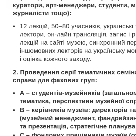
куратори, арт-менеджери, студенти, ми
журналісти тощо):
12 лекцій, 50–80 учасників, українські
лектори, он-лайн трансляція, запис і 
лекцій на сайті музею, синхронний пе
іншомовних лекторів на українську мо
і оцінка кожного заходу.
2. Проведення серії тематичних семін
справи для фахових груп:
А – студентів-музейників (загальн
тематика, перспективи музейної сп
B – керівників музеїв: директорів т
(музейний менеджмент, фандрейзинг
та презентація, стратегічне плануван
C – фондових працівників музеїв (о