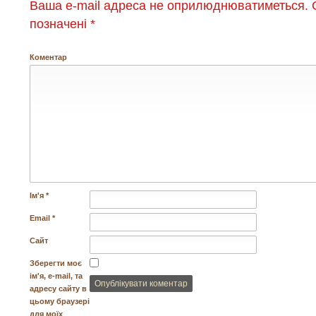
Ваша e-mail адреса не оприлюднюватиметься.
О
позначені
*
Коментар
Ім'я
*
Email
*
Сайт
Зберегти моє
ім'я, e-mail, та
адресу сайту в
цьому браузері
для моїх