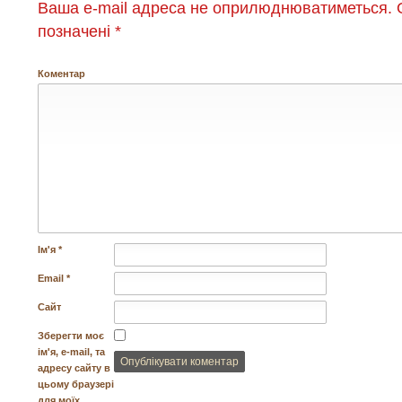
Ваша e-mail адреса не оприлюднюватиметься.
О
позначені
*
Коментар
Ім'я
*
Email
*
Сайт
Зберегти моє
ім'я, e-mail, та
адресу сайту в
цьому браузері
для моїх