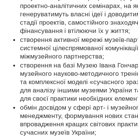
проектно-аналітичних семінарах, на я
генеруватимуть власні ідеї і доводити
стадії проектів, самостійного знаходя
фінансування і втілюючи їх у життя;
створення активної мережі музеїв-пар
системної цілеспрямованої комунікації
міжмузейного партнерства;
створення на базі Музею Івана Гонча
музейного науково-методичного трені
та комплексної моделі «сучасного зр
для аналізу іншими музеями України 
для своєї практики необхідних елемент
обмін досвідом у сфері арт- і музейно
менеджменту, формування нових станд
впровадження кращих світових практик
сучасних музеїв України;