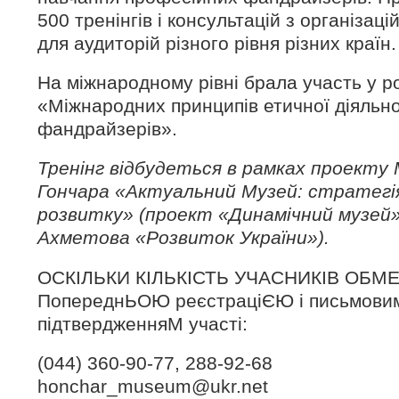
500 тренінгів і консультацій з організаці
для аудиторій різного рівня різних країн.
На міжнародному рівні брала участь у р
«Міжнародних принципів етичної діяльно
фандрайзерів».
Тренінг відбудеться в рамках проекту 
Гончара «Актуальний Музей: стратегі
розвитку» (проект «Динамічний музей
Ахметова «Розвиток України»).
ОСКІЛЬКИ КІЛЬКІСТЬ УЧАСНИКІВ ОБМЕ
ПопереднЬОЮ реєстраціЄЮ і письмови
підтвердженняМ участі:
(044) 360-90-77, 288-92-68
honchar_museum@ukr.net