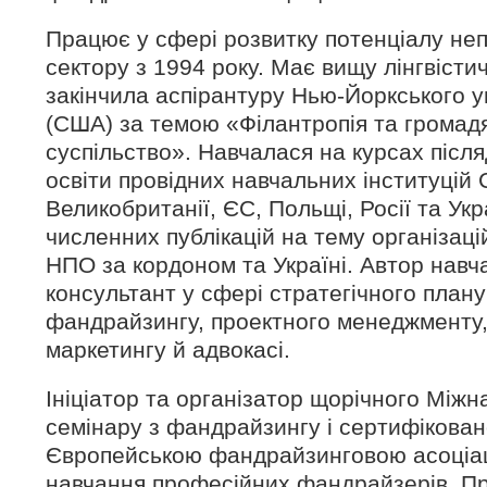
Працює у сфері розвитку потенціалу не
сектору з 1994 року. Має вищу лінгвістич
закінчила аспірантуру Нью-Йоркського у
(США) за темою «Філантропія та громад
суспільство». Навчалася на курсах післ
освіти провідних навчальних інституцій
Великобританії, ЄС, Польщі, Росії та Укр
численних публікацій на тему організацій
НПО за кордоном та Україні. Автор навча
консультант у сфері стратегічного план
фандрайзингу, проектного менеджменту,
маркетингу й адвокасі.
Ініціатор та організатор щорічного Між
семінару з фандрайзингу і сертифікован
Європейською фандрайзинговою асоціац
навчання професійних фандрайзерів. П