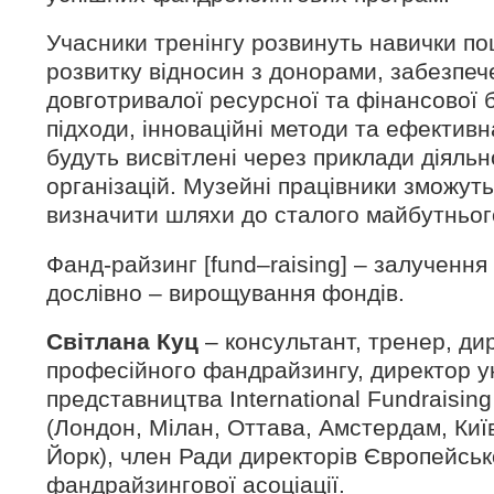
Учасники тренінгу розвинуть навички по
розвитку відносин з донорами, забезпеч
довготривалої ресурсної та фінансової 
підходи, інноваційні методи та ефективн
будуть висвітлені через приклади діяльн
організацій. Музейні працівники зможут
визначити шляхи до сталого майбутнього
Фанд-райзинг [fund–raising] – залучення 
дослівно – вирощування фондів.
Світлана Куц
– консультант, тренер, ди
професійного фандрайзингу, директор у
представництва International Fundraisin
(Лондон, Мілан, Оттава, Амстердам, Киї
Йорк), член Ради директорів Європейськ
фандрайзингової асоціації.