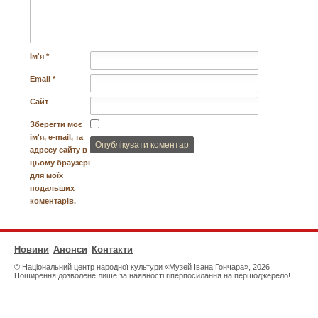
Ім'я
*
Email
*
Сайт
Зберегти моє
ім'я, e-mail, та
адресу сайту в
цьому браузері
для моїх
подальших
коментарів.
Новини
Анонси
Контакти
© Національний центр народної культури «Музей Івана Гончара», 2026
Поширення дозволене лише за наявності гіперпосилання на першоджерело!