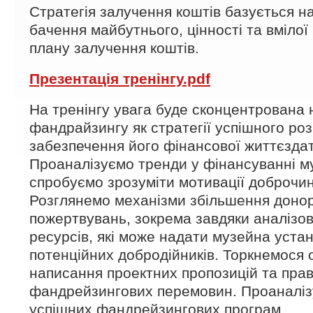
Стратегія залучення коштів базується н
бачення майбутнього, цінності та вмілої
плану залучення коштів.
Презентація тренінгу.pdf
На тренінгу увага буде сконцентрована 
фандрайзингу як стратегії успішного ро
забезпечення його фінансової життєздат
Проаналізуємо тренди у фінансуванні му
спробуємо зрозуміти мотивації доброчин
Розглянемо механізми збільшення донор
пожертвувань, зокрема завдяки аналізові
ресурсів, які може надати музейна уста
потенційних добродійників. Торкнемося 
написання проектних пропозицій та пра
фандрейзингових перемовин. Проаналіз
успішних фандрейзингових програм.