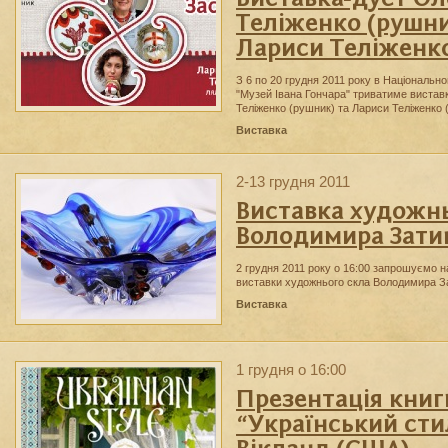
Теліженко (рушни
Лариси Теліженко
З 6 по 20 грудня 2011 року в Національно
"Музей Івана Гончара" триватиме вистав
Теліженко (рушник) та Лариси Теліженко (
Виставка
2-13 грудня 2011
Виставка художнь
Володимира Зати
2 грудня 2011 року о 16:00 запрошуємо н
виставки художнього скла Володимира З
Виставка
1 грудня о 16:00
Презентація книг
“Український сти