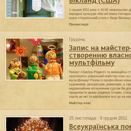
Вікланд (США)
1 грудня 2011 року о 16:00 запрошуємо д
народної культури «Музей Івана Гончара
книги «Український стиль» Лiнди Вiкланд
Презентація
Грудень
Запис на майстер
створенню власн
мультфільму
Проект «Завтра-Різдво!» та анімаційна с
пропонують унікальний майстер-клас по
мультфільму! Разом із професійною кома
художників, декораторів, режисерів, а так
надзвичайним вітчизняним гуртом Ви дізн
придумаєте цікаву різдвяну історію, ств
героїв до неї та відобразите все це на екр
Майстер-клас
25 листопада - 8 грудня 2011
Всеукраїнська п