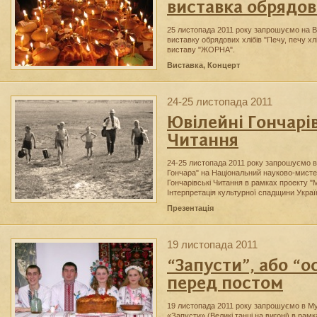
виставка обрядов
25 листопада 2011 року запрошуємо на 
виставку обрядових хлібів "Печу, печу хлі
виставу "ЖОРНА".
Виставка, Концерт
24-25 листопада 2011
Ювілейні Гончарі
Читання
24-25 листопада 2011 року запрошуємо 
Гончара" на Національний науково-мисте
Гончарівські Читання в рамках проекту "
Інтерпретація культурної спадщини Украї
Презентація
19 листопада 2011
“Запусти”, або “о
перед постом
19 лиcтопада 2011 року запрошуємо в Му
«Запусти» (Великі танці на вигоні) в рам