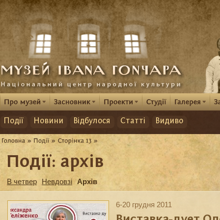
Події
Новини
Відбулося
Статті
Видиво
Події: архів
В четвер
Невдовзі
Архів
6-20 грудня 2011
Виставка-дует О