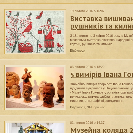
19 лютого 2016 о 16:07
Виставка вишиван
рушників та кили
З 18 лютого по 3 квітня 2016 року в Музе
мистецька виставка сюжетної народної в
картин, рушників та килимів…
Відбулося
03 лютого 2016 о 18:22
5 вимірів Iвана Г
Звичайно, вимірів творчості Івана Гончар
що днями відкрилася у Національному це
«Музей Івана Гончара», організатори зроб
велика скульптура, дрібна пластика, реа
живопис, етнографічні дослідження…
Відбулося
,
ЗМІ про нас
01 лютого 2016 о 14:37
Музейна коляда 2