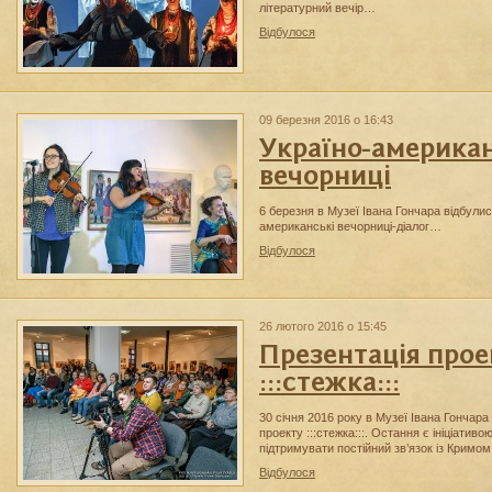
літературний вечір…
Відбулося
09 березня 2016 о 16:43
Україно-американ
вечорниці
6 березня в Музеї Івана Гончара відбулис
американські вечорниці-діалог…
Відбулося
26 лютого 2016 о 15:45
Презентація прое
:::стежка:::
30 січня 2016 року в Музеї Івана Гончара
проекту :::стежка:::. Остання є ініціатив
підтримувати постійний зв’язок із Кримо
Відбулося