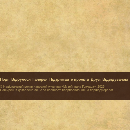
Події
Відбулося
Галерея
Підтримайте проекти
Друзі
Відвідувачам
© Національний центр народної культури «Музей Івана Гончара», 2026
Поширення дозволене лише за наявності гіперпосилання на першоджерело!