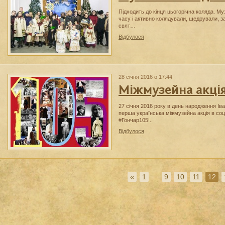
Підходить до кінця цьогорічна коляда. Муз
часу і активно колядували, щедрували, 
свят…
Відбулося
28 січня 2016 о 17:44
Міжмузейна акці
27 січня 2016 року в день народження Ів
перша українська міжмузейна акція в со
#Гончар105!..
Відбулося
«
1
...
9
10
11
12